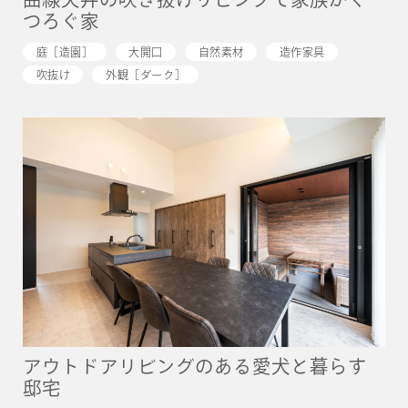
つろぐ家
庭［造園］
大開口
自然素材
造作家具
吹抜け
外観［ダーク］
アウトドアリビングのある愛犬と暮らす
邸宅