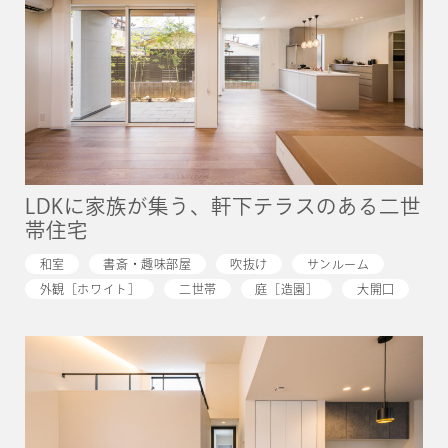
LDKに家族が集う、軒下テラスのある二世
帯住宅
和室
書斎・趣味部屋
吹抜け
サンルーム
外観［ホワイト］
二世帯
庭［造園］
大開口