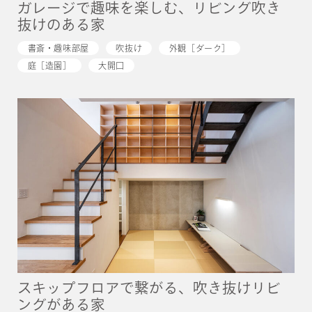
ガレージで趣味を楽しむ、リビング吹き
抜けのある家
書斎・趣味部屋
吹抜け
外観［ダーク］
庭［造園］
大開口
スキップフロアで繋がる、吹き抜けリビ
ングがある家