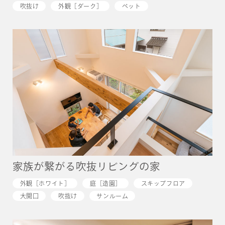
吹抜け
外観［ダーク］
ペット
家族が繋がる吹抜リビングの家
外観［ホワイト］
庭［造園］
スキップフロア
大開口
吹抜け
サンルーム