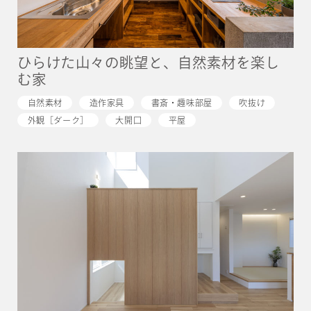
ひらけた山々の眺望と、自然素材を楽し
む家
自然素材
造作家具
書斎・趣味部屋
吹抜け
外観［ダーク］
大開口
平屋