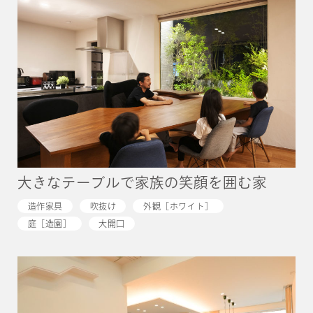
大きなテーブルで家族の笑顔を囲む家
造作家具
吹抜け
外観［ホワイト］
庭［造園］
大開口