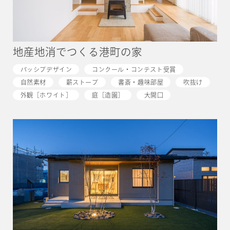
地産地消でつくる港町の家
パッシブデザイン
コンクール・コンテスト受賞
自然素材
薪ストーブ
書斎・趣味部屋
吹抜け
外観［ホワイト］
庭［造園］
大開口