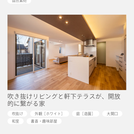
自然素材
吹き抜けリビングと軒下テラスが、開放
的に繋がる家
吹抜け
外観［ホワイト］
庭［造園］
大開口
和室
書斎・趣味部屋