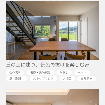
丘の上に建つ、景色の抜けを楽しむ家
造作家具
書斎・趣味部屋
吹抜け
ペット
庭［造園］
スキップフロア
大開口
自然素材