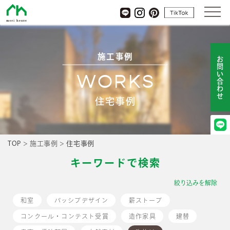
杜ハウス
tiktok
LINE
Instagram
pinterest
施工事例
お問い合わせ
WORKS
住宅事例
TOP
>
施工事例
>
住宅事例
キーワードで検索
絞り込みを解除
和室
パッシブデザイン
薪ストーブ
コンクール・コンテスト受賞
造作家具
建替