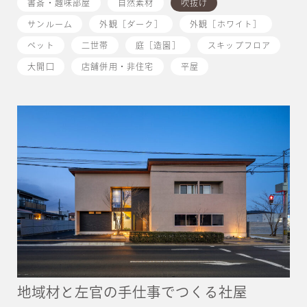
書斎・趣味部屋
自然素材
吹抜け
サンルーム
外観［ダーク］
外観［ホワイト］
ペット
二世帯
庭［造園］
スキップフロア
大開口
店舗併用・非住宅
平屋
地域材と左官の手仕事でつくる社屋