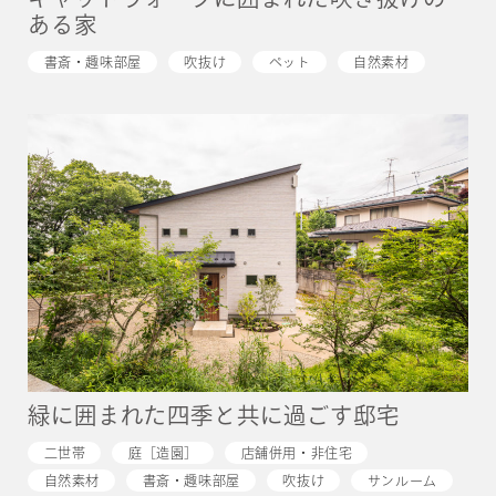
ある家
書斎・趣味部屋
吹抜け
ペット
自然素材
緑に囲まれた四季と共に過ごす邸宅
二世帯
庭［造園］
店舗併用・非住宅
自然素材
書斎・趣味部屋
吹抜け
サンルーム