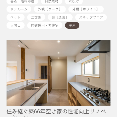
書斎・趣味部屋
自然素材
吹抜け
サンルーム
外観［ダーク］
外観［ホワイト］
ペット
二世帯
庭［造園］
スキップフロア
大開口
店舗併用・非住宅
平屋
住み継ぐ築66年空き家の性能向上リノベ