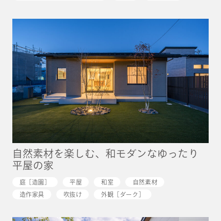
自然素材を楽しむ、和モダンなゆったり
平屋の家
庭［造園］
平屋
和室
自然素材
造作家具
吹抜け
外観［ダーク］