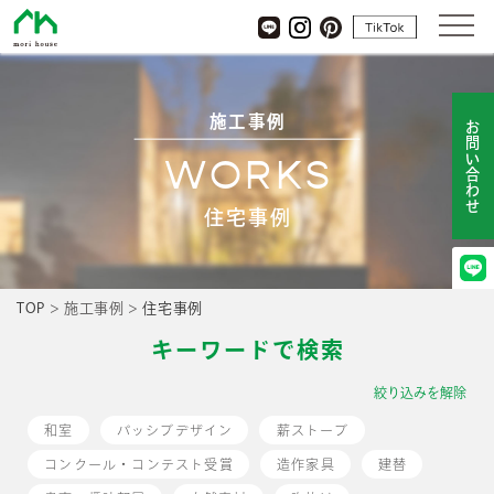
杜ハウス
tiktok
LINE
Instagram
pinterest
施工事例
お問い合わせ
WORKS
住宅事例
TOP
>
施工事例
>
住宅事例
キーワードで検索
絞り込みを解除
和室
パッシブデザイン
薪ストーブ
コンクール・コンテスト受賞
造作家具
建替