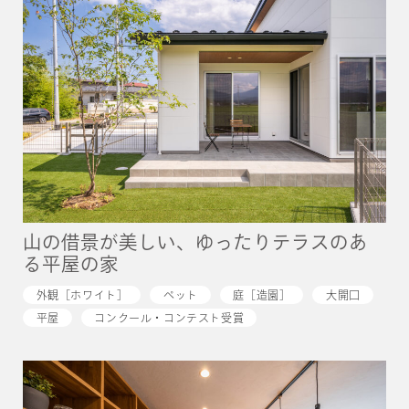
山の借景が美しい、ゆったりテラスのあ
る平屋の家
外観［ホワイト］
ペット
庭［造園］
大開口
平屋
コンクール・コンテスト受賞