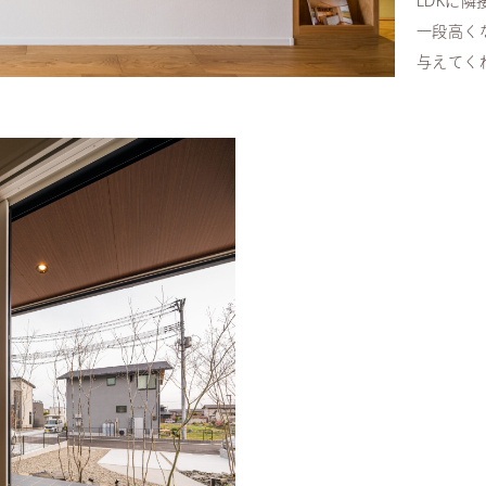
LDKに
一段高く
与えてく