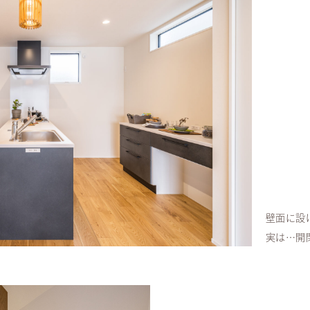
壁面に設
実は…開