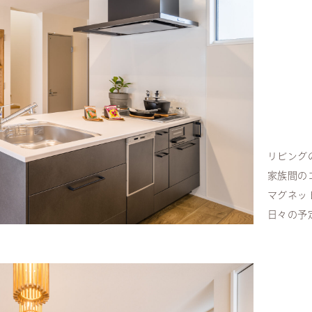
リビング
家族間の
マグネッ
日々の予