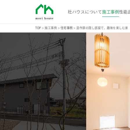
杜ハウス
杜ハウスについて
施工事例
性能
TOP
>
施工事例
>
住宅事例
>
造作扉の隠し部屋で、趣味を楽しむ家