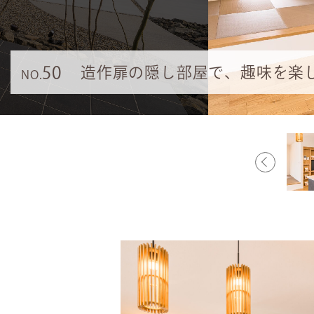
50
造作扉の隠し部屋で、趣味を楽
NO.