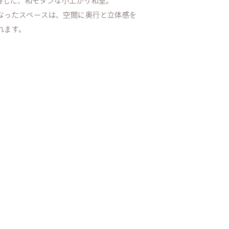
隣接した、和モダンな小上がり和室。
なったスペースは、空間に奥行と立体感を
れます。