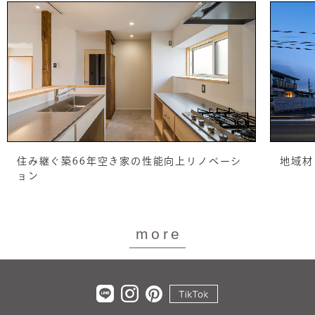
住み継ぐ築66年空き家の性能向上リノベーシ
地域材
ョン
more
tiktok
LINE
Instagram
pinterest