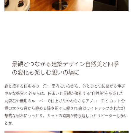
景観とつながる建築デザイン自然美と四季
の変化も楽しむ憩いの場に
森と接する住宅地の一角… 室内にいながら、外とひとつに繋がる伸び
やかな感覚と 外からは、佇まいと景観が調和する“自然美”を形成した
丸森石や無垢のルーバーで仕上げたやわらかなアプローチと カット台
横の大きな窓から眺める緑や花々に癒され 夜はライトアップされた幻
想的な樹木にうっとり。カットの時期が待ち遠しいとリピーターも多い
とか。