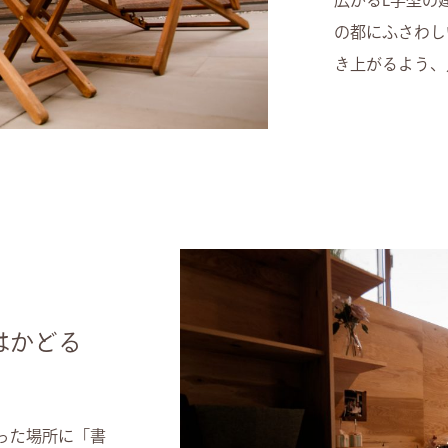
広がるL字型の
の都にふさわし
き上がるよう、
がはかどる
った場所に「書