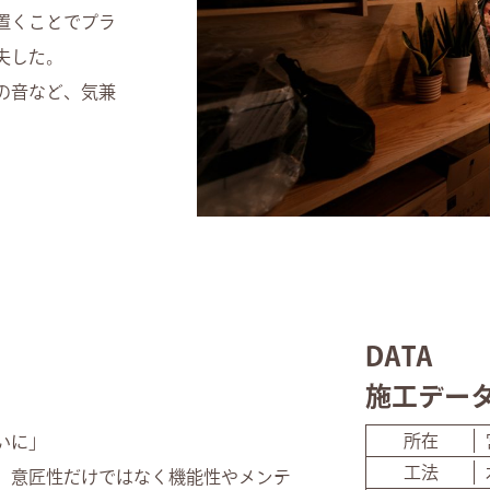
置くことでプラ
夫した。
の音など、気兼
DATA
施工デー
所在
いに」
工法
、意匠性だけではなく機能性やメンテ