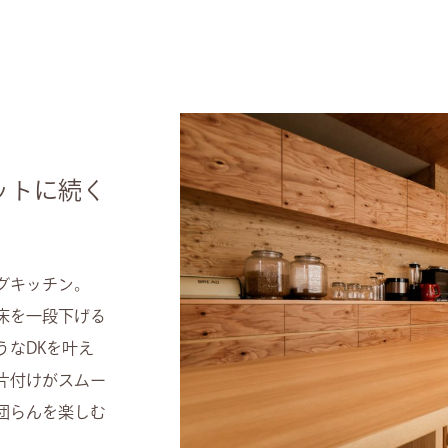
ットに続く
グキッチン。
床を一段下げる
うなDKを叶え
片付けがスムー
団らんを楽しむ