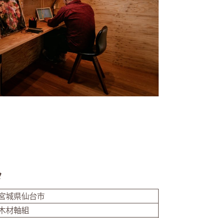
タ
宮城県仙台市
木材軸組