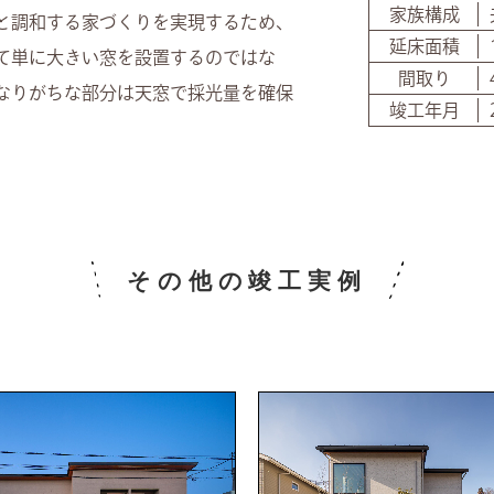
家族構成
と調和する家づくりを実現するため、
延床面積
て単に大きい窓を設置するのではな
間取り
なりがちな部分は天窓で採光量を確保
竣工年月
その他の竣工実例