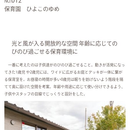
012
NO.
保育園 ひよこのゆめ
光と風が入る開放的な空間 年齢に応じての
びのび過ごせる保育環境に
一番に考えたのは子供達がのびのび過ごせること。動きが活発になっ
てきた1歳児や2歳児には、ワイドに広がるお庭とデッキが一体に繋が
る保育室を。お昼寝の時間が多い0歳児は眠りを妨げないよう階段を隔
てて奥に設けた空間を考案。年齢や用途に応じて使い分けできるよう、
子供やスタッフの目線でじっくりと設計をした。