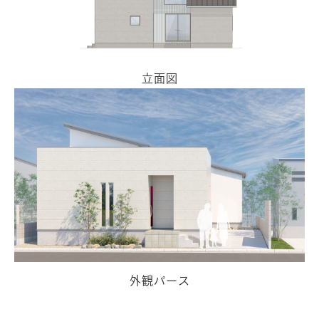
立面図
外観パース