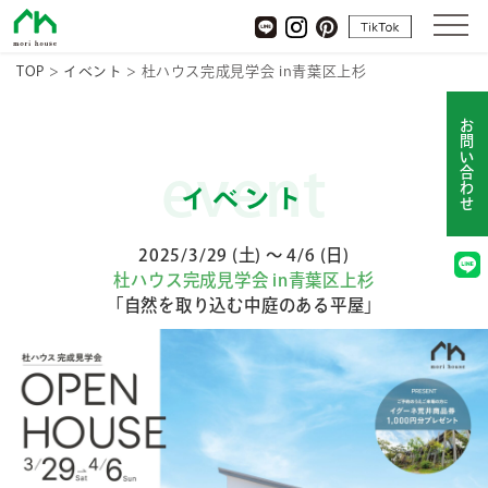
杜ハウス
tiktok
LINE
Instagram
pinterest
TOP
>
イベント
>
杜ハウス完成見学会 in青葉区上杉
お問い合わせ
event
イベント
2025/3/29 (土) ～ 4/6 (日)
杜ハウス完成見学会 in青葉区上杉
「自然を取り込む中庭のある平屋」