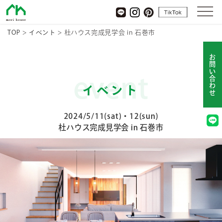
杜ハウス
tiktok
LINE
Instagram
pinterest
TOP
>
イベント
>
杜ハウス完成見学会 in 石巻市
お問い合わせ
event
イベント
2024/5/11(sat)・12(sun)
杜ハウス完成見学会 in 石巻市