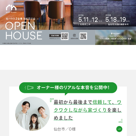
最初から最後まで
信頼して
、
ワ
クワクしながら家づくり
を楽し
めました
仙台市／O様