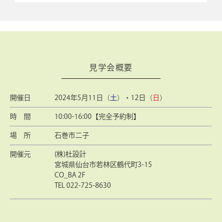
見学会概要
開催日
2024年5月11日（
土
）・12日（
日
）
時 間
10:00-16:00【完全予約制】
場 所
石巻市二子
開催元
(株)杜設計
宮城県仙台市若林区鶴代町3-15
CO_BA 2F
TEL 022-725-8630