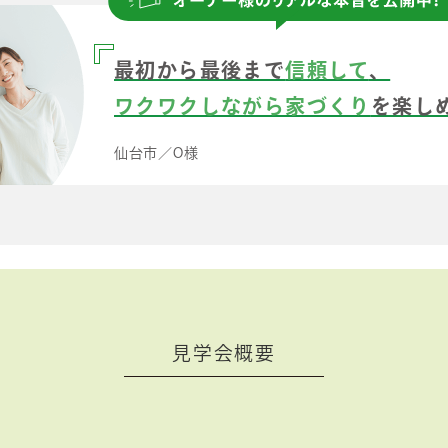
最初から最後まで
信頼して
、
ワクワクしながら家づくり
を楽し
仙台市／O様
見学会概要