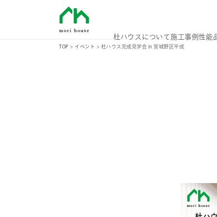
杜ハウス
杜ハウスについて
施工事例
性能
TOP
>
イベント
>
杜ハウス完成見学会 in 宮城野区平成